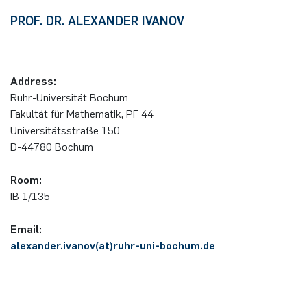
PROF. DR. ALEXANDER IVANOV
Address:
Ruhr-Uni­ver­si­tät Bo­chum
Fakultät für Mathematik, PF 44
Uni­ver­si­täts­stra­ße 150
D-44780 Bo­chum
Room:
IB 1/135
Email:
alexander.ivanov(at)ruhr-uni-bochum.de