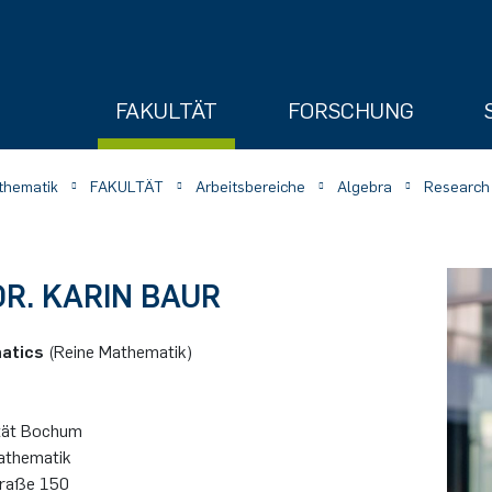
FAKULTÄT
FORSCHUNG
athematik
FAKULTÄT
Arbeitsbereiche
Algebra
Research
DR. KARIN BAUR
atics
(Reine Mathematik)
ry
­tät Bo­chum
Mathematik
stra­ße 150