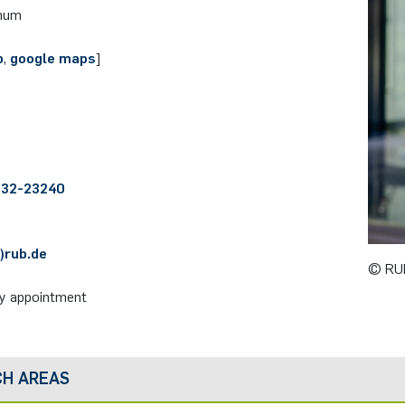
hum
p
,
google maps
]
/ 32-23240
)rub.de
© RUB
by appointment
CH AREAS