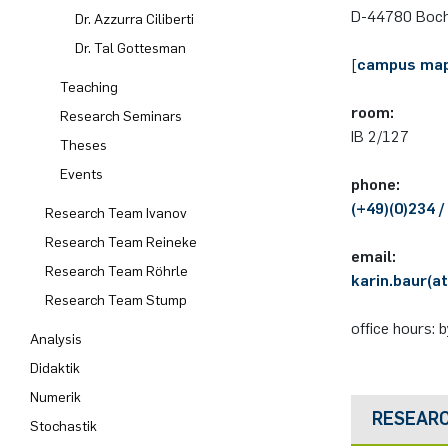
D-44780 Bo­c
Dr. Azzurra Ciliberti
Computer Programs
Past Events
Annika Schulte
Rahul Raphael Kanekar
Presse
International Studies
Dr. Tal Gottesman
[
campus ma
Teaching
Calendar
Kim Fenrich
Marius Kroll
room:
Research Seminars
IB 2/127
Laura Geldermann
Sebastian Kühnert
Theses
Events
phone:
Dorothea Plätz
Thomas Lam
(+49)(0)234 
Research Team Ivanov
Research Team Reineke
Farhad Razeghpour
Zoe Kristin Lange
email:
Research Team Röhrle
karin.baur(at
Dr. Benjamin Schulz-Rosenberger
Bufan Li
Research Team Stump
office hours: 
Analysis
Andreas Schwenk
Robin Solinus
Didaktik
Numerik
RESEAR
Stochastik