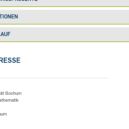
TIONEN
LAUF
RESSE
ität Bochum
Mathematik
hum