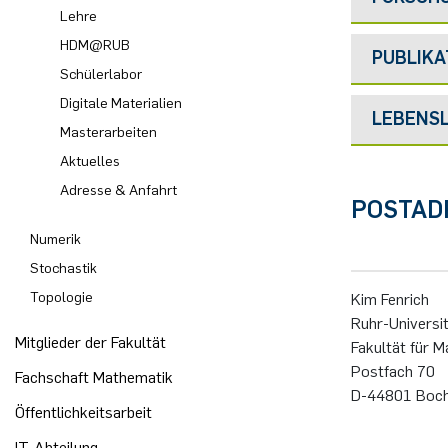
Lehre
HDM@RUB
PUBLIKA
Schülerlabor
Digitale Materialien
LEBENS
Masterarbeiten
Aktuelles
Adresse & Anfahrt
POSTAD
Numerik
Stochastik
Topologie
Kim Fenrich
Ruhr-Univers
Mitglieder der Fakultät
Fakultät für 
Postfach 70
Fachschaft Mathematik
D-44801 Boc
Öffentlichkeitsarbeit
IT-Abteilung