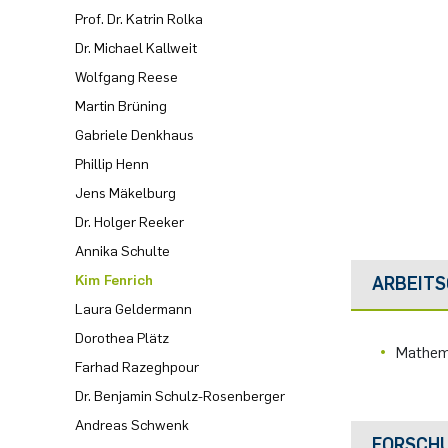
Prof. Dr. Katrin Rolka
Computer Programs
Past Events
Rahul Raphael Kanekar
Presse
International Studies
Dr. Michael Kallweit
Wolfgang Reese
Calendar
Marius Kroll
Martin Brüning
Gabriele Denkhaus
Sebastian Kühnert
Phillip Henn
Jens Mäkelburg
Thomas Lam
Dr. Holger Reeker
Zoe Kristin Lange
Annika Schulte
Kim Fenrich
ARBEITS
Bufan Li
Laura Geldermann
Dorothea Plätz
Robin Solinus
Mathem
Farhad Razeghpour
Dr. Benjamin Schulz-Rosenberger
Andreas Schwenk
FORSCH