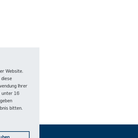
er Website.
 diese
wendung Ihrer
e unter 16
 geben
nis bitten.
auben