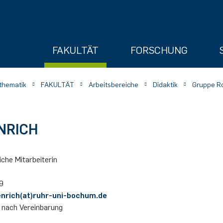
FAKULTÄT
FORSCHUNG
athematik
FAKULTÄT
Arbeitsbereiche
Didaktik
Gruppe R
NRICH
che Mitarbeiterin
ry
9
nrich(at)ruhr-uni-bochum.de
 nach Vereinbarung