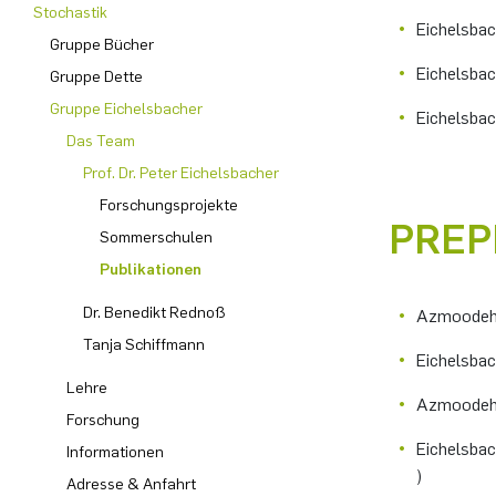
Stochastik
Eichelsbac
Gruppe Bücher
Computer Programs
Past Events
Annika Schulte
Rahul Raphael Kanekar
Presse
International Studies
Eichelsbac
Gruppe Dette
Calendar
Kim Fenrich
Marius Kroll
Gruppe Eichelsbacher
Eichelsbac
Das Team
Laura Geldermann
Sebastian Kühnert
Prof. Dr. Peter Eichelsbacher
Forschungsprojekte
Dorothea Plätz
Thomas Lam
PREP
Sommerschulen
Publikationen
Farhad Razeghpour
Zoe Kristin Lange
Dr. Benedikt Rednoß
Azmoodeh, 
Dr. Benjamin Schulz-Rosenberger
Bufan Li
Tanja Schiffmann
Eichelsbac
Andreas Schwenk
Robin Solinus
Lehre
Azmoodeh, 
Forschung
Eichelsbac
Informationen
)
Adresse & Anfahrt