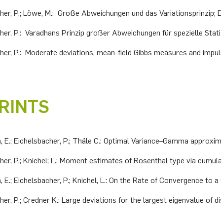
her, P.; Löwe, M.: Große Abweichungen und das Variationsprinzip; Di
her, P.: Varadhans Prinzip großer Abweichungen für spezielle Statist
her, P.: Moderate deviations, mean-field Gibbs measures and impulse 
RINTS
E.; Eichelsbacher, P.; Thäle C.: Optimal Variance–Gamma approxi
her, P.; Knichel; L.: Moment estimates of Rosenthal type via cumul
E.; Eichelsbacher, P.; Knichel, L.: On the Rate of Convergence to
her, P.; Credner K.: Large deviations for the largest eigenvalue of