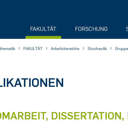
FAKULTÄT
FORSCHUNG
athematik
FAKULTÄT
Arbeitsbereiche
Stochastik
Gruppe
LIKATIONEN
ry
OMARBEIT, DISSERTATION, 