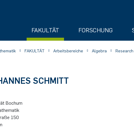
FAKULTÄT
FORSCHUNG
athematik
FAKULTÄT
Arbeitsbereiche
Algebra
Research
OHANNES SCHMITT
ry
­tät Bo­chum
Mathematik
stra­ße 150
m