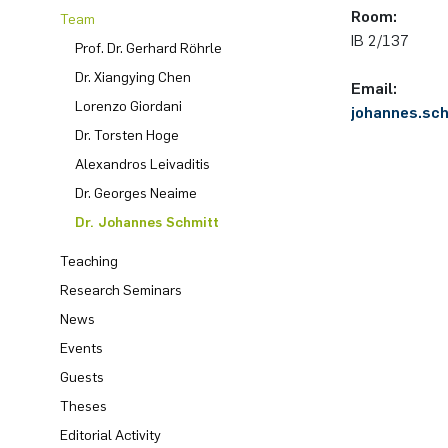
Room:
Team
IB 2/137
Past Events
Annika Schulte
Rahul Raphael Kanekar
Presse
International Studies
Prof. Dr. Gerhard Röhrle
Dr. Xiangying Chen
Email:
Calendar
Kim Fenrich
Marius Kroll
Lorenzo Giordani
johannes.sch
Dr. Torsten Hoge
Laura Geldermann
Sebastian Kühnert
Alexandros Leivaditis
Dr. Georges Neaime
Dorothea Plätz
Thomas Lam
Dr. Johannes Schmitt
Farhad Razeghpour
Zoe Kristin Lange
Teaching
Research Seminars
Dr. Benjamin Schulz-Rosenberger
Bufan Li
News
Events
Andreas Schwenk
Robin Solinus
Guests
Theses
Editorial Activity