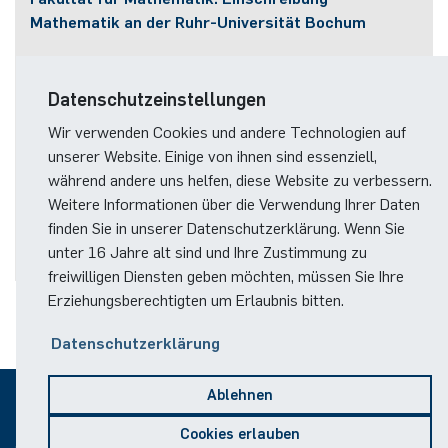
Mathematik an der Ruhr-Universität Bochum
-
Fakultät für Mathematik: Vorkurs Mathematik an
Datenschutzeinstellungen
der Ruhr-Universität Bochum
Wir verwenden Cookies und andere Technologien auf
unserer Website. Einige von ihnen sind essenziell,
-
während andere uns helfen, diese Website zu verbessern.
Fakultät für Mathematik: Unterstützungsangebote
Weitere Informationen über die Verwendung Ihrer Daten
Mathematik an der Ruhr-Universität Bochum
finden Sie in unserer Datenschutzerklärung. Wenn Sie
unter 16 Jahre alt sind und Ihre Zustimmung zu
freiwilligen Diensten geben möchten, müssen Sie Ihre
Erziehungsberechtigten um Erlaubnis bitten.
Datenschutzerklärung
Ablehnen
© 2026
Cookies erlauben