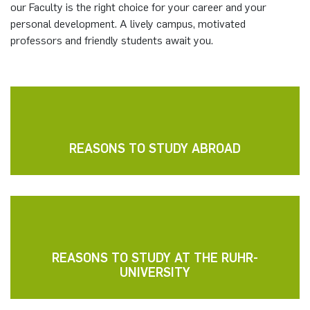
our Faculty is the right choice for your career and your
German)
Oberseminar dynamical systems
personal development. A lively campus, motivated
Computer Programs
Annika Schulte
Rahul Raphael Kanekar
Presse
Servicezentrum/SZMA
professors and friendly students await you.
Past Events
Kim Fenrich
Marius Kroll
Chancengleichheit
Calendar
Laura Geldermann
Sebastian Kühnert
Bibliothek
Dorothea Plätz
Thomas Lam
Förderverein
REASONS TO STUDY ABROAD
Farhad Razeghpour
Zoe Kristin Lange
Dr. Benjamin Schulz-Rosenberger
Bufan Li
Andreas Schwenk
Robin Solinus
REASONS TO STUDY AT THE RUHR-
UNIVERSITY