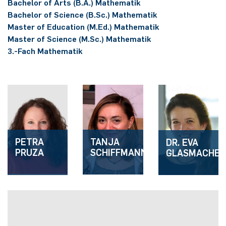
Bachelor of Arts (B.A.) Mathematik
German)
Oberseminar dynamical systems
Bachelor of Science (B.Sc.) Mathematik
Computer Programs
Annika Schulte
Rahul Raphael Kanekar
Presse
Servicezentrum/SZMA
Master of Education (M.Ed.) Mathematik
Past Events
Master of Science (M.Sc.) Mathematik
Kim Fenrich
Marius Kroll
Chancengleichheit
3.-Fach Mathematik
Calendar
Laura Geldermann
Sebastian Kühnert
Bibliothek
Dorothea Plätz
Thomas Lam
Förderverein
Farhad Razeghpour
Zoe Kristin Lange
TANJA
PETRA
DR. EVA
Dr. Benjamin Schulz-Rosenberger
Bufan Li
SCHIFFMANN
PRUZA
GLASMACHER
Andreas Schwenk
Robin Solinus