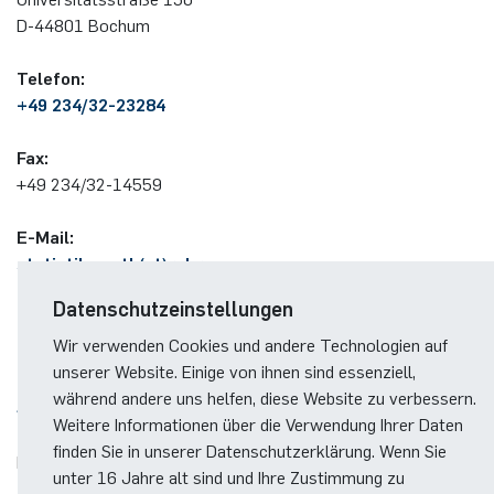
German)
Oberseminar dynamical systems
D-44801 Bo­chum
Computer Programs
Annika Schulte
Rahul Raphael Kanekar
Presse
International Studies
Past Events
Te­le­fon:
+49 234/32-23284
Kim Fenrich
Marius Kroll
Calendar
Fax:
Laura Geldermann
Sebastian Kühnert
+49 234/32-14559
Dorothea Plätz
Thomas Lam
E-Mail:
statistik-math(at)ruhr-
Farhad Razeghpour
Zoe Kristin Lange
uni-bochum(dot)de
Datenschutzeinstellungen
Dr. Benjamin Schulz-Rosenberger
Bufan Li
Wir verwenden Cookies und andere Technologien auf
unserer Website. Einige von ihnen sind essenziell,
Andreas Schwenk
Robin Solinus
während andere uns helfen, diese Website zu verbessern.
SPRECHZEITEN
Weitere Informationen über die Verwendung Ihrer Daten
finden Sie in unserer Datenschutzerklärung. Wenn Sie
Nach Vereinbarung.
unter 16 Jahre alt sind und Ihre Zustimmung zu