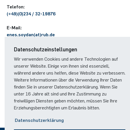
German)
Oberseminar dynamical systems
Te­le­fon:
Computer Programs
Annika Schulte
Rahul Raphael Kanekar
Presse
International Studies
(+49)(0)234 / 32-19876
Past Events
Kim Fenrich
Marius Kroll
E-Mail:
Calendar
enes.soydan(at)rub.de
Laura Geldermann
Sebastian Kühnert
Datenschutzeinstellungen
Dorothea Plätz
Thomas Lam
Wir verwenden Cookies und andere Technologien auf
unserer Website. Einige von ihnen sind essenziell,
RESEARCH INTERESTS
Farhad Razeghpour
Zoe Kristin Lange
während andere uns helfen, diese Website zu verbessern.
Weitere Informationen über die Verwendung Ihrer Daten
GPU programming, high-order finite element methods,
finden Sie in unserer Datenschutzerklärung. Wenn Sie
Dr. Benjamin Schulz-Rosenberger
Bufan Li
matrix-free algorithms, benchmarking
unter 16 Jahre alt sind und Ihre Zustimmung zu
freiwilligen Diensten geben möchten, müssen Sie Ihre
Andreas Schwenk
Robin Solinus
Erziehungsberechtigten um Erlaubnis bitten.
Datenschutzerklärung