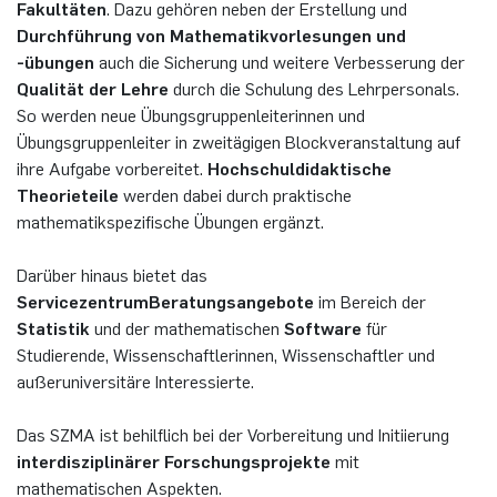
Fakultäten
. Dazu gehören neben der Erstellung und
German)
Oberseminar dynamical systems
Durchführung von Mathematikvorlesungen und
Computer Programs
Annika Schulte
Rahul Raphael Kanekar
Presse
International Studies
-übungen
auch die Sicherung und weitere Verbesserung der
Past Events
Qualität der Lehre
durch die Schulung des Lehrpersonals.
Kim Fenrich
Marius Kroll
So werden neue Übungsgruppenleiterinnen und
Calendar
Übungsgruppenleiter in zweitägigen Blockveranstaltung auf
Laura Geldermann
Sebastian Kühnert
ihre Aufgabe vorbereitet.
Hochschuldidaktische
Theorieteile
werden dabei durch praktische
Dorothea Plätz
Thomas Lam
mathematikspezifische Übungen ergänzt.
Darüber hinaus bietet das
Farhad Razeghpour
Zoe Kristin Lange
Servicezentrum
Beratungsangebote
im Bereich der
Statistik
und der mathematischen
Software
für
Dr. Benjamin Schulz-Rosenberger
Bufan Li
Studierende, Wissenschaftlerinnen, Wissenschaftler und
außeruniversitäre Interessierte.
Andreas Schwenk
Robin Solinus
Das SZMA ist behilflich bei der Vorbereitung und Initiierung
interdisziplinärer Forschungsprojekte
mit
mathematischen Aspekten.