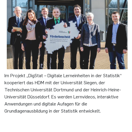
German)
Oberseminar dynamical systems
Computer Programs
Annika Schulte
Rahul Raphael Kanekar
Presse
International Studies
Past Events
Kim Fenrich
Marius Kroll
Calendar
Laura Geldermann
Sebastian Kühnert
Dorothea Plätz
Thomas Lam
Farhad Razeghpour
Zoe Kristin Lange
Im Projekt „DigStat – Digitale Lerneinheiten in der Statistik“
kooperiert das HDM mit der Universität Siegen, der
Dr. Benjamin Schulz-Rosenberger
Bufan Li
Technischen Universität Dortmund und der Heinrich-Heine-
Universität Düsseldorf. Es werden Lernvideos, interaktive
Andreas Schwenk
Robin Solinus
Anwendungen und digitale Aufagen für die
Grundlagenausbildung in der Statistik entwickelt.