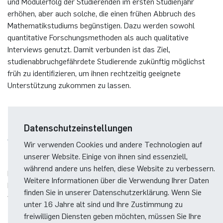
und Modulerfolg der Studierenden im ersten Studienjahr
erhöhen, aber auch solche, die einen frühen Abbruch des
Mathematikstudiums begünstigen. Dazu werden sowohl
quantitative Forschungsmethoden als auch qualitative
Interviews genutzt. Damit verbunden ist das Ziel,
studienabbruchgefährdete Studierende zukünftig möglichst
früh zu identifizieren, um ihnen rechtzeitig geeignete
Unterstützung zukommen zu lassen.
Datenschutzeinstellungen
SCHULUNG VON ÜBUNGSGRUPPENLEITERINNEN
Wir verwenden Cookies und andere Technologien auf
UND -LEITERN
unserer Website. Einige von ihnen sind essenziell,
während andere uns helfen, diese Website zu verbessern.
Das seit vielen Jahren bestehende Schulungskonzept wird in
Weitere Informationen über die Verwendung Ihrer Daten
Kooperation mit IFB und ZAT laufend evaluiert und
finden Sie in unserer Datenschutzerklärung. Wenn Sie
weiterentwickelt.
unter 16 Jahre alt sind und Ihre Zustimmung zu
freiwilligen Diensten geben möchten, müssen Sie Ihre