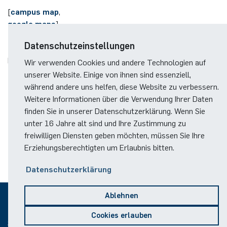
German)
Oberseminar dynamical systems
[
campus map
,
Computer Programs
Annika Schulte
Rahul Raphael Kanekar
Presse
International Studies
google maps
]
Past Events
Datenschutzeinstellungen
room:
Kim Fenrich
Marius Kroll
IB 2/161
Calendar
Wir verwenden Cookies und andere Technologien auf
Laura Geldermann
Sebastian Kühnert
unserer Website. Einige von ihnen sind essenziell,
email:
während andere uns helfen, diese Website zu verbessern.
chiara.giardino(at)rub.de
Weitere Informationen über die Verwendung Ihrer Daten
Dorothea Plätz
Thomas Lam
finden Sie in unserer Datenschutzerklärung. Wenn Sie
unter 16 Jahre alt sind und Ihre Zustimmung zu
Farhad Razeghpour
Zoe Kristin Lange
freiwilligen Diensten geben möchten, müssen Sie Ihre
Erziehungsberechtigten um Erlaubnis bitten.
Dr. Benjamin Schulz-Rosenberger
Bufan Li
Datenschutzerklärung
Andreas Schwenk
Robin Solinus
Ablehnen
© 2026
Cookies erlauben
Sitemap
Impressum
Datenschutz