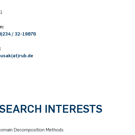
51
on:
0)234 / 32-19876
:
rusak(at)rub.de
SEARCH INTERESTS
omain Decomposition Methods