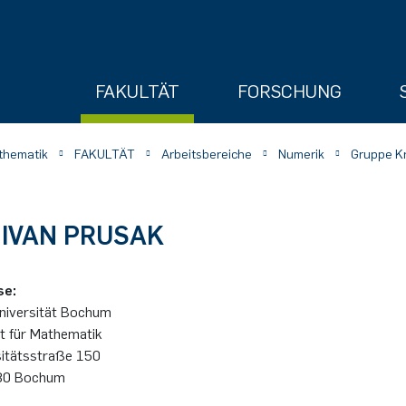
FAKULTÄT
FORSCHUNG
athematik
FAKULTÄT
Arbeitsbereiche
Numerik
Gruppe Kr
 IVAN PRUSAK
se:
ry
i­ver­si­tät Bo­chum
ät für Mathematik
si­täts­stra­ße 150
0 Bo­chum