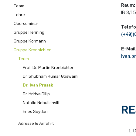
Raum:
Team
IB 3/1
Computer Programs
Past Events
Annika Schulte
Rahul Raphael Kanekar
Presse
International Studies
Lehre
Oberseminar
Te­le­f
Calendar
Kim Fenrich
Marius Kroll
Gruppe Henning
(+49)(
Gruppe Kormann
Laura Geldermann
Sebastian Kühnert
E-Mail
Gruppe Kronbichler
ivan.p
Team
Dorothea Plätz
Thomas Lam
Prof. Dr. Martin Kronbichler
Farhad Razeghpour
Zoe Kristin Lange
Dr. Shubham Kumar Goswami
Dr. Ivan Prusak
Dr. Benjamin Schulz-Rosenberger
Bufan Li
Dr. Hridya Dilip
Natalia Nebulishvili
RE
Andreas Schwenk
Robin Solinus
Enes Soydan
Adresse & Anfahrt
D