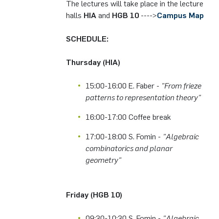
The lectures will take place in the lecture
German)
Oberseminar dynamical systems
halls
HIA
and
HGB 10
---->
Campus Map
Computer Programs
Annika Schulte
Rahul Raphael Kanekar
Presse
International Studies
Past Events
SCHEDULE:
Kim Fenrich
Marius Kroll
Calendar
Thursday (HIA)
Laura Geldermann
Sebastian Kühnert
15:00-16:00 E. Faber -
"From frieze
Dorothea Plätz
Thomas Lam
patterns to representation theory"
16:00-17:00 Coffee break
Farhad Razeghpour
Zoe Kristin Lange
17:00-18:00 S. Fomin -
"Algebraic
Dr. Benjamin Schulz-Rosenberger
Bufan Li
combinatorics and planar
geometry"
Andreas Schwenk
Robin Solinus
Friday (HGB 10)
09:30-10:30 S. Fomin -
"Algebraic