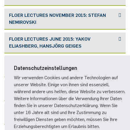
FLOER LECTURES NOVEMBER 2015: STEFAN
NEMIROVSKI
FLOER LECTURES JUNE 2015: YAKOV
ELIASHBERG, HANSJÖRG GEIGES
FLOER LECTURES 2014: CLAUDE VITERBO,
Datenschutzeinstellungen
FROL ZAPOLSKY
Wir verwenden Cookies und andere Technologien auf
unserer Website. Einige von ihnen sind essenziell,
FLOER LECTURES 2013: KAI CIELIBAK,
während andere uns helfen, diese Website zu verbessern.
ALEXANDER F. RITTER
Weitere Informationen über die Verwendung Ihrer Daten
finden Sie in unserer Datenschutzerklärung. Wenn Sie
FLOER MEMORIAL LECTURES 2011: HELMUT
unter 16 Jahre alt sind und Ihre Zustimmung zu
HOFER, ANDREW RANICKI, STEFAN NEMIROVSKI
freiwilligen Diensten geben möchten, müssen Sie Ihre
Erziehungsberechtigten um Erlaubnis bitten.