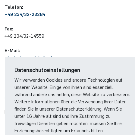
German)
Oberseminar dynamical systems
Te­le­fon:
Computer Programs
Annika Schulte
International Studies
+49 234/32-23284
Past Events
Fax:
Kim Fenrich
+49 234/32-14559
Calendar
Laura Geldermann
E-Mail:
statistik-math(at)ruhr-
Dorothea Plätz
uni-bochum(dot)de
Datenschutzeinstellungen
Farhad Razeghpour
Wir verwenden Cookies und andere Technologien auf
unserer Website. Einige von ihnen sind essenziell,
Dr. Benjamin Schulz-Rosenberger
während andere uns helfen, diese Website zu verbessern.
SPRECHZEITEN
Weitere Informationen über die Verwendung Ihrer Daten
Andreas Schwenk
finden Sie in unserer Datenschutzerklärung. Wenn Sie
Nach Vereinbarung.
unter 16 Jahre alt sind und Ihre Zustimmung zu
freiwilligen Diensten geben möchten, müssen Sie Ihre
Erziehungsberechtigten um Erlaubnis bitten.