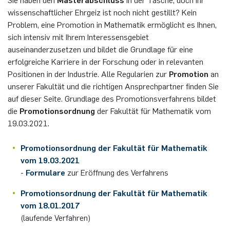
Sie haben den
Masterabschluss
in der Tasche, doch Ihr
German)
Oberseminar dynamical systems
wissenschaftlicher Ehrgeiz ist noch nicht gestillt? Kein
Computer Programs
Annika Schulte
Rahul Raphael Kanekar
Presse
Servicezentrum/SZMA
International Studies
Problem, eine Promotion in Mathematik ermöglicht es Ihnen,
Past Events
sich intensiv mit Ihrem Interessensgebiet
Kim Fenrich
Marius Kroll
Chancengleichheit
auseinanderzusetzen und bildet die Grundlage für eine
Calendar
erfolgreiche Karriere in der Forschung oder in relevanten
Positionen in der Industrie. Alle Regularien zur
Promotion
an
Laura Geldermann
Sebastian Kühnert
Bibliothek
unserer Fakultät und die richtigen Ansprechpartner finden Sie
auf dieser Seite. Grundlage des Promotionsverfahrens bildet
Dorothea Plätz
Thomas Lam
Förderverein
die
Promotionsordnung
der Fakultät für Mathematik vom
19.03.2021.
Farhad Razeghpour
Zoe Kristin Lange
Promotionsordnung
der Fakultät für Mathematik
Dr. Benjamin Schulz-Rosenberger
Bufan Li
vom 19.03.2021
-
Formulare
zur Eröffnung des Verfahrens
Andreas Schwenk
Robin Solinus
Promotionsordnung
der Fakultät für Mathematik
vom 18.01.2017
(laufende Verfahren)