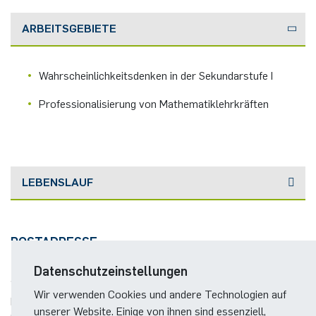
German)
Oberseminar dynamical systems
ARBEITSGEBIETE
Computer Programs
Rahul Raphael Kanekar
Presse
International Studies
Past Events
Marius Kroll
Wahrscheinlichkeitsdenken in der Sekundarstufe I
Calendar
Sebastian Kühnert
Professionalisierung von Mathematiklehrkräften
Thomas Lam
Zoe Kristin Lange
LEBENSLAUF
Bufan Li
POSTADRESSE
Robin Solinus
Datenschutzeinstellungen
Wir verwenden Cookies und andere Technologien auf
Dorothea Plätz
unserer Website. Einige von ihnen sind essenziell,