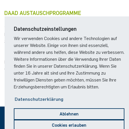
DAAD AUSTAUSCHPROGRAMME
2000 - 2003:
Datenschutzeinstellungen
DAAD Austauschprogramm mit Prof. Reinert, Oxford (UK),
Wir verwenden Cookies und andere Technologien auf
Steinsche Methode und statistische Mechanik
unserer Website. Einige von ihnen sind essenziell,
während andere uns helfen, diese Website zu verbessern.
1997 - 2000:
Weitere Informationen über die Verwendung Ihrer Daten
DAAD Austauschprogramm mit Prof. O'Connell, Bristol (UK),
finden Sie in unserer Datenschutzerklärung. Wenn Sie
Große Abweichungen für diskrete zufällige Strukturen
unter 16 Jahre alt sind und Ihre Zustimmung zu
freiwilligen Diensten geben möchten, müssen Sie Ihre
Erziehungsberechtigten um Erlaubnis bitten.
Datenschutzerklärung
Ablehnen
© 2026
Cookies erlauben