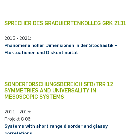
German)
Oberseminar dynamical systems
Computer Programs
Annika Schulte
Rahul Raphael Kanekar
Presse
International Studies
Past Events
SPRECHER DES GRADUIERTENKOLLEG GRK 2131
Kim Fenrich
Marius Kroll
Calendar
2015 - 2021:
Laura Geldermann
Sebastian Kühnert
Phänomene hoher Dimensionen in der Stochastik -
Fluktuationen und Diskontinuität
Dorothea Plätz
Thomas Lam
Farhad Razeghpour
Zoe Kristin Lange
SONDERFORSCHUNGSBEREICH SFB/TRR 12
Dr. Benjamin Schulz-Rosenberger
Bufan Li
SYMMETRIES AND UNIVERSALITY IN
MESOSCOPIC SYSTEMS
Andreas Schwenk
Robin Solinus
2011 - 2015:
Projekt C 06:
Systems with short range disorder and glassy
correlations