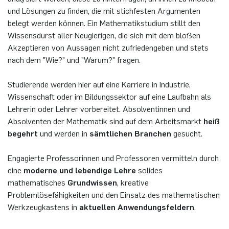
German)
Oberseminar dynamical systems
und Lösungen zu finden, die mit stichfesten Argumenten
Computer Programs
Annika Schulte
Rahul Raphael Kanekar
Presse
Servicezentrum/SZMA
belegt werden können. Ein Mathematikstudium stillt den
Past Events
Wissensdurst aller Neugierigen, die sich mit dem bloßen
Akzeptieren von Aussagen nicht zufriedengeben und stets
Kim Fenrich
Marius Kroll
Chancengleichheit
nach dem "Wie?" und "Warum?" fragen.
Calendar
Laura Geldermann
Sebastian Kühnert
Bibliothek
Studierende werden hier auf eine Karriere in Industrie,
Wissenschaft oder im Bildungssektor auf eine Laufbahn als
Dorothea Plätz
Thomas Lam
Förderverein
Lehrerin oder Lehrer vorbereitet. Absolventinnen und
Absolventen der Mathematik sind auf dem Arbeitsmarkt
heiß
Farhad Razeghpour
Zoe Kristin Lange
begehrt
und werden in
sämtlichen Branchen
gesucht.
Dr. Benjamin Schulz-Rosenberger
Bufan Li
Engagierte Professorinnen und Professoren vermitteln durch
eine
moderne und lebendige Lehre
solides
Andreas Schwenk
Robin Solinus
mathematisches
Grundwissen
, kreative
Problemlösefähigkeiten und den Einsatz des mathematischen
Werkzeugkastens in
aktuellen Anwendungsfeldern
.