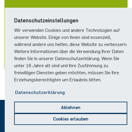
Datenschutzeinstellungen
AKTUELLE INFOS
Wir verwenden Cookies und andere Technologien auf
Aktuelle Informationen für Studierende der Mathematik
unserer Website. Einige von ihnen sind essenziell,
werden über den Moodle-Kurs
während andere uns helfen, diese Website zu verbessern.
"Mathematikstudium-Info"
kommuniziert.
Weitere Informationen über die Verwendung Ihrer Daten
finden Sie in unserer Datenschutzerklärung. Wenn Sie
unter 16 Jahre alt sind und Ihre Zustimmung zu
freiwilligen Diensten geben möchten, müssen Sie Ihre
Erziehungsberechtigten um Erlaubnis bitten.
Datenschutzerklärung
Ablehnen
© 2026
Cookies erlauben
Sitemap
Impressum
Datenschutz