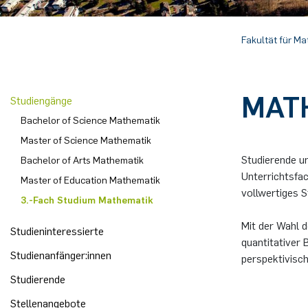
Computer Programs
Past Events
Annika Schulte
Rahul Raphael Kanekar
Presse
Servicezentrum/SZMA
Fakultät für M
Calendar
Kim Fenrich
Marius Kroll
Chancengleichheit
MAT
Studiengänge
Laura Geldermann
Sebastian Kühnert
Bibliothek
Bachelor of Science Mathematik
Dorothea Plätz
Thomas Lam
Förderverein
Master of Science Mathematik
Studierende u
Bachelor of Arts Mathematik
Farhad Razeghpour
Zoe Kristin Lange
Unterrichtsfa
Master of Education Mathematik
vollwertiges S
3.-Fach Studium Mathematik
Dr. Benjamin Schulz-Rosenberger
Bufan Li
Mit der Wahl 
Studieninteressierte
Andreas Schwenk
Robin Solinus
quantitativer 
Studienanfänger:innen
perspektivisch
Studierende
Stellenangebote