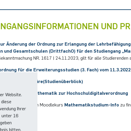
ENGANGSINFORMATIONEN UND 
ur Änderung der Ordnung zur Erlangung der Lehrbefähigung 
 und Gesamtschulen (DrittfachO) für den Studiengang „Mas
ekanntmachung NR. 1617 | 24.11.2023, gilt für alle Studierende
ordnung
für die Erweiterungsstudien (3. Fach) vom 11.3.2022
ster-Infobroschüre
(Studienüberblick)
r Fakultät für Mathematik zur Hochschuldigitalverordnung
er Website.
 diese
gsordnungen sind im Moodlekurs
Mathematikstudium-Info
zu fi
wendung Ihrer
e unter 16
 geben
nis bitten.