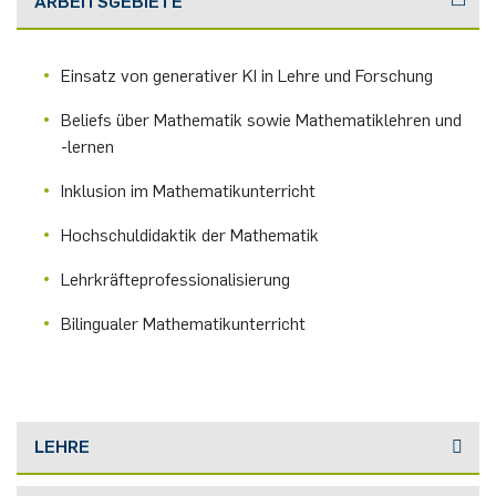
ARBEITSGEBIETE
German)
Oberseminar dynamical systems
Computer Programs
Rahul Raphael Kanekar
Presse
International Studies
Past Events
Einsatz von generativer KI in Lehre und Forschung
Marius Kroll
Beliefs über Mathematik sowie Mathematiklehren und
Calendar
-lernen
Sebastian Kühnert
Inklusion im Mathematikunterricht
Thomas Lam
Hochschuldidaktik der Mathematik
Zoe Kristin Lange
Lehrkräfteprofessionalisierung
Bilingualer Mathematikunterricht
Bufan Li
Robin Solinus
LEHRE