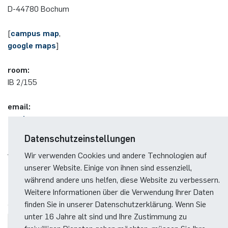
German)
D-44780 Bo­chum
Oberseminar dynamical systems
Computer Programs
Annika Schulte
Rahul Raphael Kanekar
Presse
International Studies
[
campus map
,
Past Events
google maps
]
Kim Fenrich
Marius Kroll
Calendar
room:
Laura Geldermann
Sebastian Kühnert
IB 2/155
Dorothea Plätz
Thomas Lam
email:
marie-
Farhad Razeghpour
Zoe Kristin Lange
charlotte.brandenburg(at)rub.de
Datenschutzeinstellungen
Dr. Benjamin Schulz-Rosenberger
Bufan Li
Wir verwenden Cookies und andere Technologien auf
website:
unserer Website. Einige von ihnen sind essenziell,
https://mariebrandenburg.github.io/
Andreas Schwenk
Robin Solinus
während andere uns helfen, diese Website zu verbessern.
Weitere Informationen über die Verwendung Ihrer Daten
finden Sie in unserer Datenschutzerklärung. Wenn Sie
unter 16 Jahre alt sind und Ihre Zustimmung zu
TEACHING