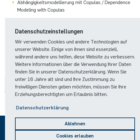
Abhängigkeitsmodellierung mit Copulas / Dependence
Modeling with Copulas
Zeitreihenanalyse und Probabilistisches Forecasting /
Time Series Analysis and Probabilistic Forecasting
Datenschutzeinstellungen
Wir verwenden Cookies und andere Technologien auf
Vorhersage von Energie Zeitreihen / Forecasting
unserer Website. Einige von ihnen sind essenziell,
Energy Time Series
während andere uns helfen, diese Website zu verbessern.
Weitere Informationen über die Verwendung Ihrer Daten
finden Sie in unserer Datenschutzerklärung. Wenn Sie
unter 16 Jahre alt sind und Ihre Zustimmung zu
PUBLIKATIONEN
freiwilligen Diensten geben möchten, müssen Sie Ihre
Erziehungsberechtigten um Erlaubnis bitten.
Datenschutzerklärung
Ablehnen
© 2026
Cookies erlauben