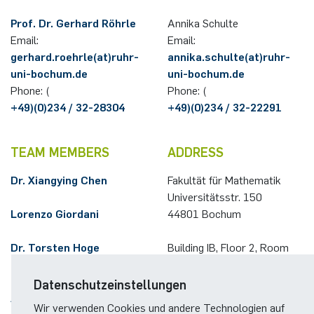
German)
Oberseminar dynamical systems
Prof. Dr. Gerhard Röhrle
Annika Schulte
Annika Schulte
Rahul Raphael Kanekar
Presse
International Studies
Email:
Email:
Past Events
gerhard.roehrle(at)ruhr-
annika.schulte(at)ruhr-
Kim Fenrich
Marius Kroll
uni-bochum.de
uni-bochum.de
Calendar
Phone: (
Phone: (
Laura Geldermann
Sebastian Kühnert
+49)(0)234 / 32-28304
+49)(0)234 / 32-22291
Dorothea Plätz
Thomas Lam
TEAM MEMBERS
ADDRESS
Farhad Razeghpour
Zoe Kristin Lange
Dr. Xiangying Chen
Fakultät für Mathematik
Universitätsstr. 150
Dr. Benjamin Schulz-Rosenberger
Bufan Li
Lorenzo Giordani
44801 Bochum
Andreas Schwenk
Robin Solinus
Dr. Torsten Hoge
Building IB, Floor 2, Room
(freelance employee)
133 (Gerhard Röhrle)
Building IB, Floor 2, Room
Datenschutzeinstellungen
Alexandros Leivaditis
131 (Annika Schulte)
Wir verwenden Cookies und andere Technologien auf