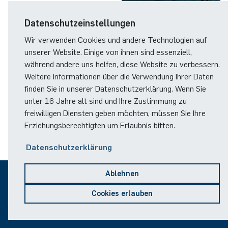
German)
Oberseminar dynamical systems
Email:
Datenschutzeinstellungen
Annika Schulte
Rahul Raphael Kanekar
Presse
International Studies
lorenzo.giordani(at)ruhr-
Past Events
uni-bochum.de
Wir verwenden Cookies und andere Technologien auf
Kim Fenrich
Marius Kroll
unserer Website. Einige von ihnen sind essenziell,
Calendar
während andere uns helfen, diese Website zu verbessern.
Laura Geldermann
Sebastian Kühnert
Weitere Informationen über die Verwendung Ihrer Daten
finden Sie in unserer Datenschutzerklärung. Wenn Sie
Dorothea Plätz
Thomas Lam
unter 16 Jahre alt sind und Ihre Zustimmung zu
freiwilligen Diensten geben möchten, müssen Sie Ihre
Erziehungsberechtigten um Erlaubnis bitten.
Farhad Razeghpour
Zoe Kristin Lange
Datenschutzerklärung
Dr. Benjamin Schulz-Rosenberger
Bufan Li
Ablehnen
Andreas Schwenk
Robin Solinus
© 2026
Cookies erlauben
Sitemap
Impressum
Datenschutz