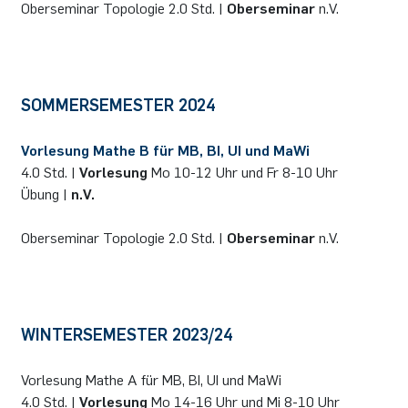
Oberseminar Topologie 2.0 Std. |
Oberseminar
n.V.
German)
Oberseminar dynamical systems
Computer Programs
Annika Schulte
Rahul Raphael Kanekar
Presse
International Studies
Past Events
Kim Fenrich
Marius Kroll
SOMMERSEMESTER 2024
Calendar
Laura Geldermann
Sebastian Kühnert
Vorlesung Mathe B für MB, BI, UI und MaWi
4.0 Std. |
Vorlesung
Mo 10-12 Uhr und Fr 8-10 Uhr
Dorothea Plätz
Thomas Lam
Übung |
n.V.
Farhad Razeghpour
Zoe Kristin Lange
Oberseminar Topologie 2.0 Std. |
Oberseminar
n.V.
Dr. Benjamin Schulz-Rosenberger
Bufan Li
Andreas Schwenk
Robin Solinus
WINTERSEMESTER 2023/24
Vorlesung Mathe A für MB, BI, UI und MaWi
4.0 Std. |
Vorlesung
Mo 14-16 Uhr und Mi 8-10 Uhr