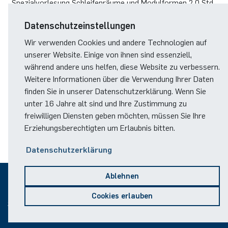
Spezialvorlesung Schleifenräume und Modulformen 2.0 Std.
|
Vorlesung
Mi 10-12 Uhr
Datenschutzeinstellungen
Oberseminar Topologie 2.0 Std. |
Oberseminar
n.V.
Wir verwenden Cookies und andere Technologien auf
unserer Website. Einige von ihnen sind essenziell,
Differentialtopologie
während andere uns helfen, diese Website zu verbessern.
4.0 Std. |
Vorlesung
Mo 14-16 Uhr und Do 14-16 Uhr
Weitere Informationen über die Verwendung Ihrer Daten
Übung |
n.V.
finden Sie in unserer Datenschutzerklärung. Wenn Sie
unter 16 Jahre alt sind und Ihre Zustimmung zu
freiwilligen Diensten geben möchten, müssen Sie Ihre
Erziehungsberechtigten um Erlaubnis bitten.
Datenschutzerklärung
Ablehnen
© 2026
Cookies erlauben
Sitemap
Impressum
Datenschutz