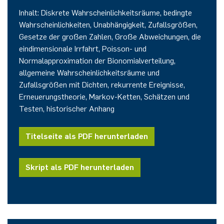
German)
Oberseminar dynamical systems
Inhalt: Diskrete Wahrscheinlichkeitsräume, bedingte
Computer Programs
Annika Schulte
Rahul Raphael Kanekar
Presse
Servicezentrum/SZMA
International Studies
Wahrscheinlichkeiten, Unabhängigkeit, Zufallsgrößen,
Past Events
Gesetze der großen Zahlen, Große Abweichungen, die
Kim Fenrich
Marius Kroll
Chancengleichheit
eindimensionale Irrfahrt, Poisson- und
Calendar
Normalapproximation der Bionomialverteilung,
allgemeine Wahrscheinlichkeitsräume und
Laura Geldermann
Sebastian Kühnert
Bibliothek
Zufallsgrößen mit Dichten, rekurrente Ereignisse,
Erneuerungstheorie, Markov-Ketten, Schätzen und
Dorothea Plätz
Thomas Lam
Förderverein
Testen, historischer Anhang
Farhad Razeghpour
Zoe Kristin Lange
Titelseite als PDF herunterladen
Dr. Benjamin Schulz-Rosenberger
Bufan Li
Skript als PDF herunterladen
Andreas Schwenk
Robin Solinus