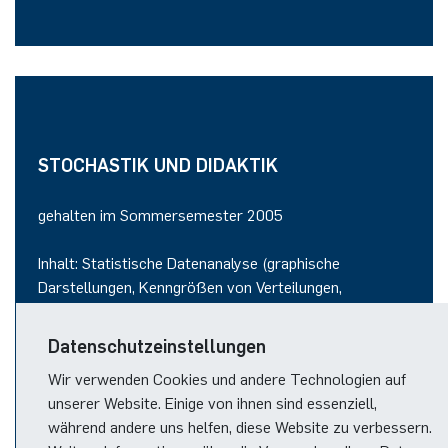
STOCHASTIK UND DIDAKTIK
gehalten im Sommersemester 2005
Inhalt: Statistische Datenanalyse (graphische
Darstellungen, Kenngrößen von Verteilungen,
Regression und Korrelation); mathematische Statistik
(allgemeines lineares Modell, Inferenz über eine
Datenschutzeinstellungen
Wahrscheinlichkeit, Statistik normalverteilter
Wir verwenden Cookies und andere Technologien auf
Zufallsgrößen); Simulationen (Simulation von
unserer Website. Einige von ihnen sind essenziell,
Zufallsvariablen, Simulation von Markov-Ketten,
während andere uns helfen, diese Website zu verbessern.
Markov-Ketten-Monte-Carlo-Methode, Propp-Wilson-