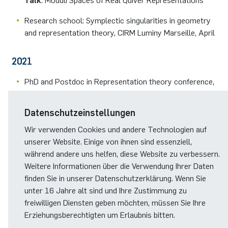
Talk
: Moduli Spaces of Real Quiver Representations
Research school: Symplectic singularities in geometry
and representation theory, CIRM Luminy Marseille, April
2021
PhD and Postdoc in Representation theory conference,
Aachen (Zoom), January
Talk
: Moduli Spaces of Real Quiver Representations
Datenschutzeinstellungen
Wir verwenden Cookies und andere Technologien auf
OTHERS
unserer Website. Einige von ihnen sind essenziell,
während andere uns helfen, diese Website zu verbessern.
SoSe 2019 Co-organizer with L. Barth and A. Pütz of
Weitere Informationen über die Verwendung Ihrer Daten
the Basic Notions seminar.
finden Sie in unserer Datenschutzerklärung. Wenn Sie
Reviewer for the RUB Research School.
unter 16 Jahre alt sind und Ihre Zustimmung zu
freiwilligen Diensten geben möchten, müssen Sie Ihre
Erziehungsberechtigten um Erlaubnis bitten.