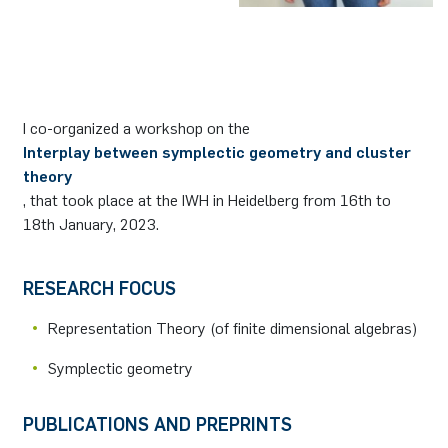
German)
Oberseminar dynamical systems
Computer Programs
Annika Schulte
Rahul Raphael Kanekar
Presse
Servicezentrum/SZMA
International Studies
Past Events
Kim Fenrich
Marius Kroll
Chancengleichheit
Calendar
I co-organized a workshop on the
Laura Geldermann
Sebastian Kühnert
Bibliothek
Interplay between symplectic geometry and cluster
theory
Dorothea Plätz
Thomas Lam
Förderverein
, that took place at the IWH in Heidelberg from 16th to
18th January, 2023.
Farhad Razeghpour
Zoe Kristin Lange
RESEARCH FOCUS
Dr. Benjamin Schulz-Rosenberger
Bufan Li
Representation Theory (of ﬁnite dimensional algebras)
Andreas Schwenk
Robin Solinus
Symplectic geometry
PUBLICATIONS AND PREPRINTS