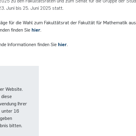
2025 zu den Fakultätsräten und zum Senat für die Gruppe der Stu
3. Juni bis 25. Juni 2025 statt.
äge für die Wahl zum Fakultätsrat der Fakultät für Mathematik au
enden finden Sie
hier
.
nde Informationen finden Sie
hier
.
er Website.
 diese
wendung Ihrer
e unter 16
 geben
nis bitten.