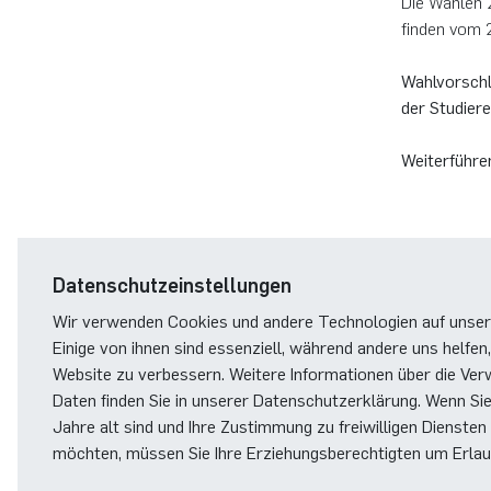
Die Wahlen 
finden vom 2
Computer Programs
Past Events
Annika Schulte
Rahul Raphael Kanekar
Presse
Servicezentrum/SZMA
International Studies
Wahlvorschl
Calendar
Kim Fenrich
Marius Kroll
Chancengleichheit
der Studier
Weiterführe
Laura Geldermann
Sebastian Kühnert
Bibliothek
Dorothea Plätz
Thomas Lam
Förderverein
Farhad Razeghpour
Zoe Kristin Lange
Datenschutzeinstellungen
Wir verwenden Cookies und andere Technologien auf unser
Dr. Benjamin Schulz-Rosenberger
Bufan Li
Einige von ihnen sind essenziell, während andere uns helfen,
Website zu verbessern. Weitere Informationen über die Ver
Andreas Schwenk
Robin Solinus
Daten finden Sie in unserer Datenschutzerklärung. Wenn Si
Jahre alt sind und Ihre Zustimmung zu freiwilligen Diensten
möchten, müssen Sie Ihre Erziehungsberechtigten um Erlaub