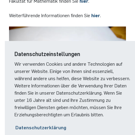
Fakultät für Mathematik finden Sie
hier
.
German)
Oberseminar dynamical systems
Computer Programs
Annika Schulte
Rahul Raphael Kanekar
Presse
Servicezentrum/SZMA
International Studies
Weiterführende Informationen finden Sie
hier
.
Past Events
Kim Fenrich
Marius Kroll
Chancengleichheit
Calendar
Laura Geldermann
Sebastian Kühnert
Bibliothek
Datenschutzeinstellungen
Dorothea Plätz
Thomas Lam
Förderverein
Wir verwenden Cookies und andere Technologien auf
unserer Website. Einige von ihnen sind essenziell,
Farhad Razeghpour
Zoe Kristin Lange
während andere uns helfen, diese Website zu verbessern.
Weitere Informationen über die Verwendung Ihrer Daten
Dr. Benjamin Schulz-Rosenberger
Bufan Li
finden Sie in unserer Datenschutzerklärung. Wenn Sie
unter 16 Jahre alt sind und Ihre Zustimmung zu
Andreas Schwenk
Robin Solinus
freiwilligen Diensten geben möchten, müssen Sie Ihre
© RUB, Marquard
Erziehungsberechtigten um Erlaubnis bitten.
Datenschutzerklärung