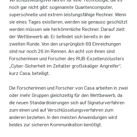
German)
Oberseminar dynamical systems
noch gar nicht gibt: sogenannte Quantencomputer,
Computer Programs
Annika Schulte
Rahul Raphael Kanekar
Presse
Servicezentrum/SZMA
International Studies
superschnelle und extrem leistungsfähige Rechner. Wenn
Past Events
sie eines Tages existieren, werden sie genauso geschützt
werden müssen wie herkömmliche Rechner. Darauf zielt
Kim Fenrich
Marius Kroll
Chancengleichheit
der Wettbewerb ab. Er befindet sich bereits in der
Calendar
zweiten Runde. Von den ursprünglich 69 Einreichungen
Laura Geldermann
Sebastian Kühnert
Bibliothek
sind nur noch 26 im Rennen. An acht von ihnen sind
Forscherinnen und Forscher des RUB-Exzellenzclusters
Dorothea Plätz
Thomas Lam
Förderverein
„Cyber-Sicherheit im Zeitalter großskaliger Angreifer“,
kurz Casa, beteiligt.
Farhad Razeghpour
Zoe Kristin Lange
Die Forscherinnen und Forscher von Casa arbeiten in zwei
Dr. Benjamin Schulz-Rosenberger
Bufan Li
oder mehr Gruppen gleichzeitig für den Wettbewerb, da
die neuen Standardisierungen sich auf Signaturverfahren
Andreas Schwenk
Robin Solinus
zum einen und auf Verschlüsselungsverfahren zum
anderen beziehen. In den meisten Anwendungen wird
beides zur sicheren Kommunikation benötigt.