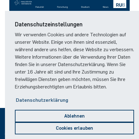
German)
Oberseminar dynamical systems
Computer Programs
Annika Schulte
Rahul Raphael Kanekar
Presse
Servicezentrum/SZMA
International Studies
Past Events
Datenschutzeinstellungen
Kim Fenrich
Marius Kroll
Chancengleichheit
Wir verwenden Cookies und andere Technologien auf
Calendar
unserer Website. Einige von ihnen sind essenziell,
Laura Geldermann
Sebastian Kühnert
Bibliothek
während andere uns helfen, diese Website zu verbessern.
Weitere Informationen über die Verwendung Ihrer Daten
Dorothea Plätz
Thomas Lam
Förderverein
finden Sie in unserer Datenschutzerklärung. Wenn Sie
unter 16 Jahre alt sind und Ihre Zustimmung zu
Farhad Razeghpour
Zoe Kristin Lange
freiwilligen Diensten geben möchten, müssen Sie Ihre
© RUB
Erziehungsberechtigten um Erlaubnis bitten.
Dr. Benjamin Schulz-Rosenberger
Bufan Li
Datenschutzerklärung
Andreas Schwenk
Robin Solinus
Ablehnen
© 2026
Cookies erlauben
Sitemap
Impressum
Datenschutz