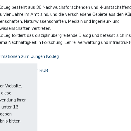
olleg besteht aus 30 Nachwuchsforschenden und -kunstschaffend
zu vier Jahre im Amt sind, und die verschiedene Gebiete aus den Kü
enschaften, Naturwissenschaften, Medizin und Ingenieur- und
wissenschaften vertreten.
lleg fördert das disziplinübergreifende Dialog und befasst sich i
ma Nachhaltigkeit in Forschung, Lehre, Verwaltung und Infrastrukt
ormationen zum Jungen Kolleg
 im Newsportal der RUB
er Website.
 diese
wendung Ihrer
e unter 16
 geben
nis bitten.