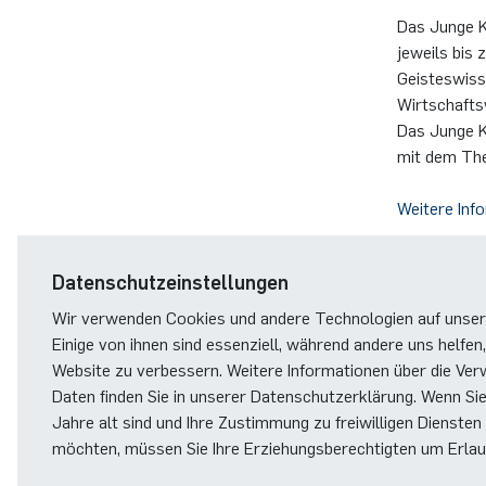
Das Junge K
Computer Programs
Past Events
Annika Schulte
Rahul Raphael Kanekar
Presse
Servicezentrum/SZMA
International Studies
jeweils bis 
Geisteswiss
Calendar
Kim Fenrich
Marius Kroll
Chancengleichheit
Wirtschafts
Das Junge Ko
mit dem The
Laura Geldermann
Sebastian Kühnert
Bibliothek
Weitere Inf
Dorothea Plätz
Thomas Lam
Förderverein
Ganze News
Farhad Razeghpour
Zoe Kristin Lange
Datenschutzeinstellungen
Wir verwenden Cookies und andere Technologien auf unser
Dr. Benjamin Schulz-Rosenberger
Bufan Li
Einige von ihnen sind essenziell, während andere uns helfen,
Website zu verbessern. Weitere Informationen über die Ver
Andreas Schwenk
Robin Solinus
Daten finden Sie in unserer Datenschutzerklärung. Wenn Si
Jahre alt sind und Ihre Zustimmung zu freiwilligen Diensten
möchten, müssen Sie Ihre Erziehungsberechtigten um Erlaub