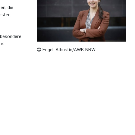
en, die
nsten,
nsbesondere
ur.
© Engel-Albustin/AWK NRW