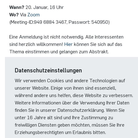
German)
Oberseminar dynamical systems
Wann?
20. Januar, 16 Uhr
Computer Programs
Annika Schulte
Rahul Raphael Kanekar
Presse
Servicezentrum/SZMA
International Studies
Wo?
Via
Zoom
Past Events
(Meeting-ID:949 6884 3467, Passwort: 540950)
Kim Fenrich
Marius Kroll
Chancengleichheit
Eine Anmeldung ist nicht notwendig. Alle Interessenten
Calendar
sind herzlich willkommen!
Hier
können Sie sich auf das
Laura Geldermann
Sebastian Kühnert
Bibliothek
Thema einstimmen und gelangen zum Abstrakt.
Dorothea Plätz
Thomas Lam
Förderverein
Datenschutzeinstellungen
Farhad Razeghpour
Zoe Kristin Lange
Wir verwenden Cookies und andere Technologien auf
unserer Website. Einige von ihnen sind essenziell,
Dr. Benjamin Schulz-Rosenberger
Bufan Li
während andere uns helfen, diese Website zu verbessern.
Weitere Informationen über die Verwendung Ihrer Daten
Andreas Schwenk
Robin Solinus
finden Sie in unserer Datenschutzerklärung. Wenn Sie
unter 16 Jahre alt sind und Ihre Zustimmung zu
freiwilligen Diensten geben möchten, müssen Sie Ihre
© RUB, Marquard
Erziehungsberechtigten um Erlaubnis bitten.