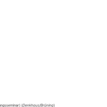
ungsseminar) (
Denkhaus/Brüning
)