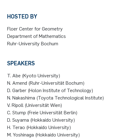
German)
Oberseminar dynamical systems
Computer Programs
Annika Schulte
Rahul Raphael Kanekar
Presse
Servicezentrum/SZMA
International Studies
HOSTED BY
Past Events
Floer Center for Geometry
Kim Fenrich
Marius Kroll
Chancengleichheit
Department of Mathematics
Calendar
Ruhr-University Bochum
Laura Geldermann
Sebastian Kühnert
Bibliothek
Dorothea Plätz
Thomas Lam
Förderverein
SPEAKERS
T. Abe (Kyoto University)
Farhad Razeghpour
Zoe Kristin Lange
N. Amend (Ruhr-Universität Bochum)
D. Garber (Holon Institute of Technology)
Dr. Benjamin Schulz-Rosenberger
Bufan Li
N. Nakashima (Toyota Technological Institute)
V. Ripoll (Universität Wien)
Andreas Schwenk
Robin Solinus
C. Stump (Freie Universität Berlin)
D. Suyama (Hokkaido University)
H. Terao (Hokkaido University)
M. Yoshinaga (Hokkaido University)