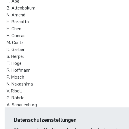
T. Abe
B. Altenbokum
N. Amend
H. Barcatta
H. Chen
H. Conrad
M. Cuntz
D. Garber
S. Herpel
T. Hoge
R. Hoffmann
P. Mosch
N. Nakashima
V. Ripoll
G. Röhrle
A. Schauenburg
C. Stump
D. Suyama
Datenschutzeinstellungen
H. Terao