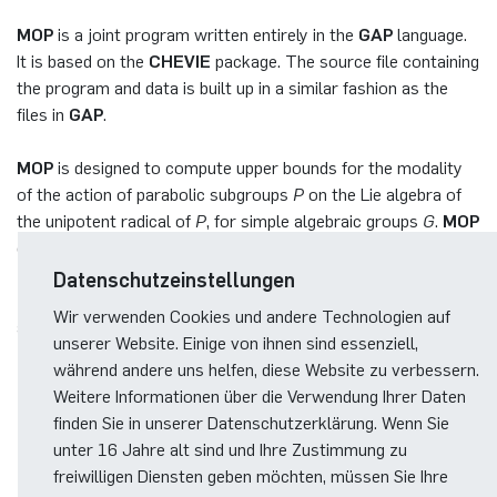
German)
Oberseminar dynamical systems
MOP
is a joint program written entirely in the
GAP
language.
Computer Programs
Annika Schulte
Rahul Raphael Kanekar
Presse
Servicezentrum/SZMA
International Studies
It is based on the
CHEVIE
package. The source file containing
Past Events
the program and data is built up in a similar fashion as the
Kim Fenrich
Marius Kroll
Chancengleichheit
files in
GAP
.
Calendar
Laura Geldermann
Sebastian Kühnert
Bibliothek
MOP
is designed to compute upper bounds for the modality
of the action of parabolic subgroups
P
on the Lie algebra of
Dorothea Plätz
Thomas Lam
Förderverein
the unipotent radical of
P
, for simple algebraic groups
G
.
MOP
can be applied provided
G
has a simply laced Dynkin diagram.
Farhad Razeghpour
Zoe Kristin Lange
Datenschutzeinstellungen
This manual aims at a reader familiar with the mathematical
Wir verwenden Cookies und andere Technologien auf
aspects and the features of
MOP
as outlined in the mauscript
Dr. Benjamin Schulz-Rosenberger
Bufan Li
unserer Website. Einige von ihnen sind essenziell,
MOP -- Algorithmic Modality Analysis for Parabolic
während andere uns helfen, diese Website zu verbessern.
Group Actions
.
Andreas Schwenk
Robin Solinus
Weitere Informationen über die Verwendung Ihrer Daten
finden Sie in unserer Datenschutzerklärung. Wenn Sie
ps-file (20 pp.)
unter 16 Jahre alt sind und Ihre Zustimmung zu
freiwilligen Diensten geben möchten, müssen Sie Ihre