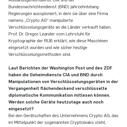
German)
Oberseminar dynamical systems
Bundesnachrichtendienst (BND) jahrzehntelang
Computer Programs
Annika Schulte
Rahul Raphael Kanekar
Presse
Servicezentrum/SZMA
International Studies
Regierungen ausspioniert, in dem sie über eine Firma
Past Events
namens „Crypto AG“ manipulierte
Verschlüsselungsgeräte an die Länder verkauft haben.
Kim Fenrich
Marius Kroll
Chancengleichheit
Prof. Dr. Gregor Leander vom Lehrstuhl für
Calendar
Kryptographie der RUB erklärt, wie diese Maschinen
Laura Geldermann
Sebastian Kühnert
Bibliothek
eingesetzt wurden und wie sicher heutige
Verschlüsselungsmethoden sind.
Dorothea Plätz
Thomas Lam
Förderverein
Laut Berichten der Washington Post und des ZDF
Farhad Razeghpour
Zoe Kristin Lange
haben die Geheimdienste CIA und BND durch
Manipulationen von Verschlüsselungsgeräten in der
Dr. Benjamin Schulz-Rosenberger
Bufan Li
Vergangenheit flächendeckend verschlüsselte
diplomatische Kommunikation mitlesen können.
Andreas Schwenk
Robin Solinus
Werden solche Geräte heutzutage auch noch
eingesetzt?
Bei den Gerätschaften des Unternehmens Crypto AG, das
im Mittelpunkt der sogenannten Cryptoleaks steht,