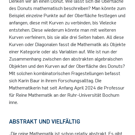
Denken wir an einen Donut. Wie lässt sich die Oberfläche
German)
Oberseminar dynamical systems
des Donuts mathematisch beschreiben? Man könnte zum
Computer Programs
Annika Schulte
Rahul Raphael Kanekar
Presse
Servicezentrum/SZMA
International Studies
Beispiel einzelne Punkte auf der Oberfläche festlegen und
Past Events
anfangen, diese mit Kurven zu verbinden, bis Vielecke
Kim Fenrich
Marius Kroll
Chancengleichheit
entstehen. Diese wiederum könnte man mit weiteren
Calendar
Kurven verfeinern, bis sie alle drei Seiten haben. All diese
Laura Geldermann
Sebastian Kühnert
Bibliothek
Kurven oder Diagonalen fasst die Mathematik als Objekte
einer Kategorie oder als Variablen auf. Wie ist nun der
Zusammenhang zwischen den abstrakten algebraischen
Dorothea Plätz
Thomas Lam
Förderverein
Objekten und den Kurven auf der Oberfläche des Donuts?
Mit solchen kombinatorischen Fragestellungen befasst
Farhad Razeghpour
Zoe Kristin Lange
sich Karin Baur in ihrem Forschungsalltag. Die
Mathematikerin hat seit Anfang April 2024 die Professur
Dr. Benjamin Schulz-Rosenberger
Bufan Li
für Reine Mathematik an der Ruhr-Universität Bochum
inne.
Andreas Schwenk
Robin Solinus
ABSTRAKT UND VIELFÄLTIG
„Die reine Mathematik ist schon relativ abstrakt. Es gibt